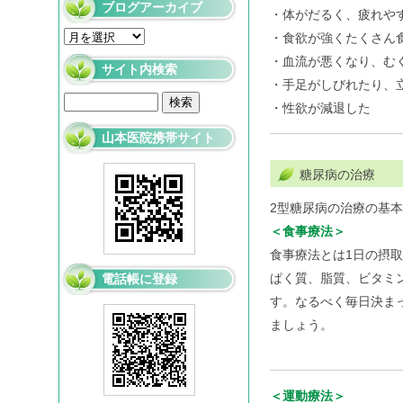
ブログアーカイブ
・体がだるく、疲れや
・食欲が強くたくさん
・血流が悪くなり、む
サイト内検索
・手足がしびれたり、
・性欲が減退した
山本医院携帯サイト
糖尿病の治療
2型糖尿病の治療の基
＜食事療法＞
食事療法とは1日の摂
ぱく質、脂質、ビタミ
電話帳に登録
す。なるべく毎日決ま
ましょう。
＜運動療法＞