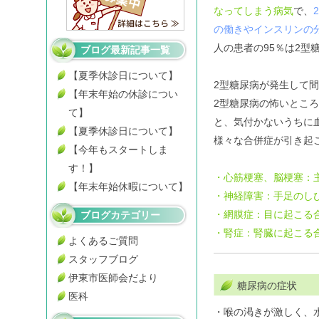
なってしまう病気
で、
の働きやインスリンの
人の患者の95％は2型
ブログ最新記事一覧
【夏季休診日について】
2型糖尿病が発生して
【年末年始の休診につい
2型糖尿病の怖いとこ
て】
と、気付かないうちに
【夏季休診日について】
様々な合併症が引き起
【今年もスタートしま
す！】
・心筋梗塞、脳梗塞：
【年末年始休暇について】
・神経障害：手足のし
・網膜症：目に起こる
ブログカテゴリー
・腎症：腎臓に起こる
よくあるご質問
スタッフブログ
伊東市医師会だより
糖尿病の症状
医科
・喉の渇きが激しく、