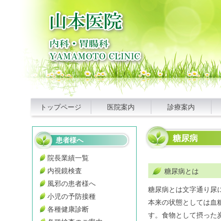
トップページ
医院案内
診療案内
糖尿病
患者様へ
院長業績一覧
内視鏡検査
糖尿病とは
風邪の患者様へ
糖尿病とは文字通り尿
小児の予防接種
本来の状態としては血
各種健康診断
す。食物として摂った