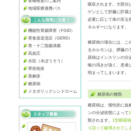
各種検査のご案内
吸収されます。大部分
地域医療連携パス
ゲンとして肝臓に貯蔵
必要に応じて体の至る
こんな病気に注意！
ネルギーになります。
機能性胃腸障害（FGID）
胃食道逆流症（GERD）
糖尿病の場合には、こ
胃・十二指腸潰瘍
るホルモンは、膵臓の
高血圧
尿病はインスリンの分
水痘（水ぼうそう）
喉の渇きが強く、患者
帯状疱疹
弱まってしまいます。
蕁麻疹
糖尿病
メタボリックシンドローム
糖尿病の種類
糖尿病は、慢性的に血
ンの分泌状態によって
スタッフ募集
類されます。
1型糖尿
り誤って破壊されてし