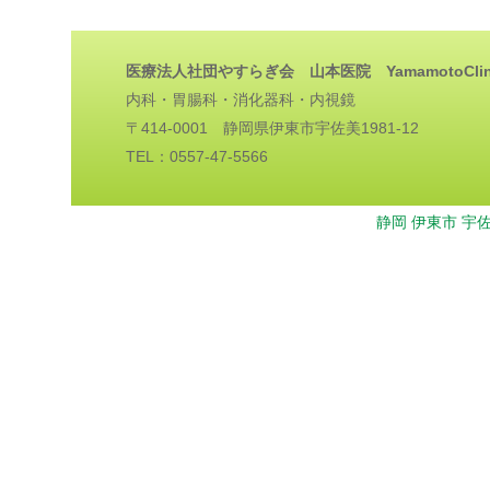
医療法人社団やすらぎ会 山本医院 YamamotoClin
内科・胃腸科・消化器科・内視鏡
〒414-0001 静岡県伊東市宇佐美1981-12
TEL：0557-47-5566
静岡 伊東市 宇