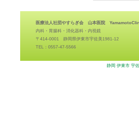
医療法人社団やすらぎ会 山本医院 YamamotoClin
内科・胃腸科・消化器科・内視鏡
〒414-0001 静岡県伊東市宇佐美1981-12
TEL：0557-47-5566
静岡 伊東市 宇