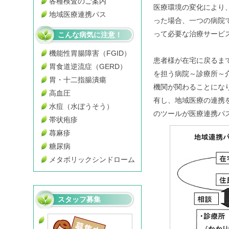
各種検査のご案内
医療環境の変化により
地域医療連携パス
った場合、一つの病院
って必要な治療サービ
こんな病気に注意！
機能性胃腸障害（FGID）
患者様が在宅に戻るま
胃食道逆流症（GERD）
を担う病院～診療所～
胃・十二指腸潰瘍
機関が関わることにな
高血圧
有し、地域医療の連携
水痘（水ぼうそう）
のツールが医療連携パ
帯状疱疹
蕁麻疹
糖尿病
メタボリックシンドローム
スタッフ募集