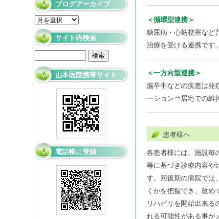
ブログアーカイブ
＜循環型連携＞
糖尿病・心筋梗塞など
サイト内検索
治療を受ける連携です
＜一方向型連携＞
山本医院携帯サイト
脳卒中などの疾患は発
ーション⇒居宅での維
患者様へ
電話帳に登録
各患者様には、施設毎
等に基づき診療内容や
す。回復期の病院では
くかを把握でき、改め
リハビリを開始出来る
れる可能性がある事が