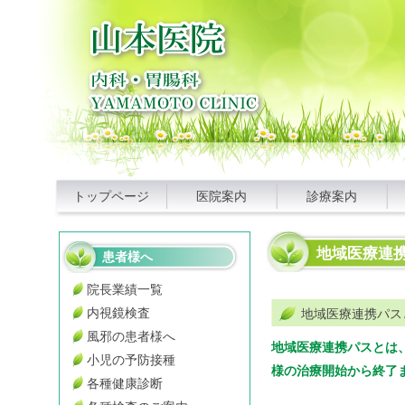
トップページ
医院案内
診療案内
地域医療連
患者様へ
院長業績一覧
内視鏡検査
地域医療連携パス
風邪の患者様へ
地域医療連携パスとは
小児の予防接種
様の治療開始から終了
各種健康診断