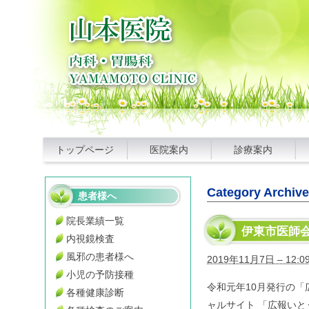
トップページ
医院案内
診療案内
Category Archiv
患者様へ
院長業績一覧
伊東市医師
内視鏡検査
風邪の患者様へ
2019年11月7日 – 12:0
小児の予防接種
令和元年10月発行の
各種健康診断
ャルサイト 「広報いとう」2