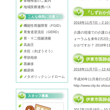
各種検査のご案内
地域医療連携パス
『しずおか
こんな病気に注意！
2018年11月7日 – 2:10
機能性胃腸障害（FGID）
胃食道逆流症（GERD）
介護の現場での介護ロ
胃・十二指腸潰瘍
ォーラムを来年2月2
高血圧
かがですか？ 2018年11月
水痘（水ぼうそう）
帯状疱疹
伊東市医師
蕁麻疹
2018年11月7日 – 12:4
糖尿病
メタボリックシンドローム
平成30年11月発行の
http://www.city.ito.shi
スタッフ募集
伊東市医師会
2017年10月18日 – 10: