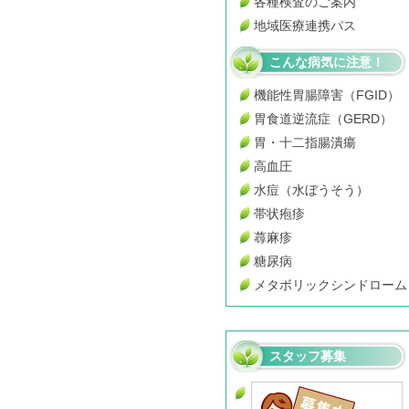
各種検査のご案内
地域医療連携パス
こんな病気に注意！
機能性胃腸障害（FGID）
胃食道逆流症（GERD）
胃・十二指腸潰瘍
高血圧
水痘（水ぼうそう）
帯状疱疹
蕁麻疹
糖尿病
メタボリックシンドローム
スタッフ募集