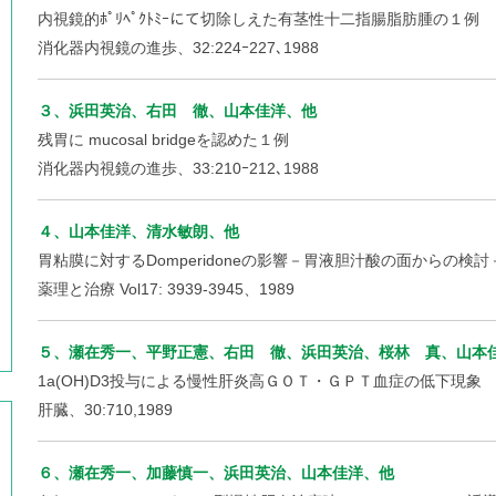
内視鏡的ﾎﾟﾘﾍﾟｸﾄﾐｰにて切除しえた有茎性十二指腸脂肪腫の１例
消化器内視鏡の進歩、32:224ｰ227､1988
３、浜田英治、右田 徹、山本佳洋、他
残胃に mucosal bridgeを認めた１例
消化器内視鏡の進歩、33:210ｰ212､1988
４、山本佳洋、清水敏朗、他
胃粘膜に対するDomperidoneの影響－胃液胆汁酸の面からの検討
薬理と治療 Vol17: 3939-3945、1989
５、瀬在秀一、平野正憲、右田 徹、浜田英治、桜林 真、山本
1a(OH)D3投与による慢性肝炎高ＧＯＴ・ＧＰＴ血症の低下現象
肝臓、30:710,1989
６、瀬在秀一、加藤慎一、浜田英治、山本佳洋、他