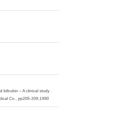
bilirubin – A clinical study .
edical Co., pp205-209,1990