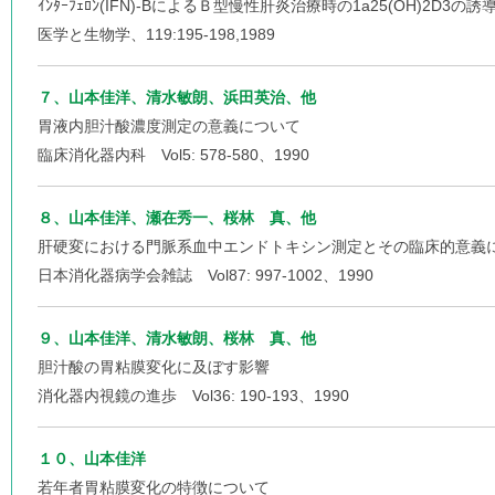
ｲﾝﾀｰﾌｪﾛﾝ(IFN)-BによるＢ型慢性肝炎治療時の1a25(OH)2D3の誘
医学と生物学、119:195-198,1989
７、山本佳洋、清水敏朗、浜田英治、他
胃液内胆汁酸濃度測定の意義について
臨床消化器内科 Vol5: 578-580、1990
８、山本佳洋、瀬在秀一、桜林 真、他
肝硬変における門脈系血中エンドトキシン測定とその臨床的意義
日本消化器病学会雑誌 Vol87: 997-1002、1990
９、山本佳洋、清水敏朗、桜林 真、他
胆汁酸の胃粘膜変化に及ぼす影響
消化器内視鏡の進歩 Vol36: 190-193、1990
１０、山本佳洋
若年者胃粘膜変化の特徴について