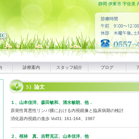
静岡 伊東市 宇佐美 
内
診療案内
スタッフ紹介
ブログ
5）論文
１、山本佳洋、森田敏和、清水敏朗、他．
原発性胃悪性リンパ腫における内視鏡像と臨床病期の検討
消化器内視鏡の進歩 Vol31: 161-164、1987
２、桜林 真、吉野克正、山本佳洋、他