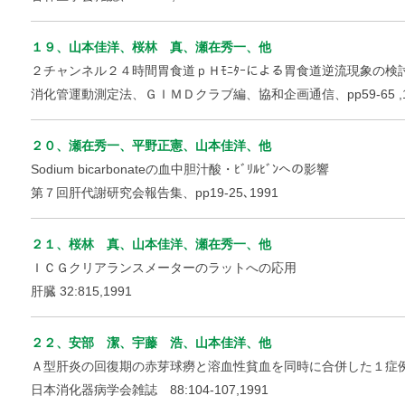
１９、山本佳洋、桜林 真、瀬在秀一、他
２チャンネル２４時間胃食道ｐＨﾓﾆﾀｰによる胃食道逆流現象の検
消化管運動測定法、ＧＩＭＤクラブ編、協和企画通信、pp59-65 ,1
２０、瀬在秀一、平野正憲、山本佳洋、他
Sodium bicarbonateの血中胆汁酸・ﾋﾞﾘﾙﾋﾞﾝへの影響
第７回肝代謝研究会報告集、pp19-25､1991
２１、桜林 真、山本佳洋、瀬在秀一、他
ＩＣＧクリアランスメーターのラットへの応用
肝臓 32:815,1991
２２、安部 潔、宇藤 浩、山本佳洋、他
Ａ型肝炎の回復期の赤芽球癆と溶血性貧血を同時に合併した１症
日本消化器病学会雑誌 88:104-107,1991