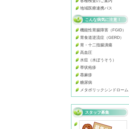
各種検査のご案内
地域医療連携パス
こんな病気に注意！
機能性胃腸障害（FGID）
胃食道逆流症（GERD）
胃・十二指腸潰瘍
高血圧
水痘（水ぼうそう）
帯状疱疹
蕁麻疹
糖尿病
メタボリックシンドローム
スタッフ募集