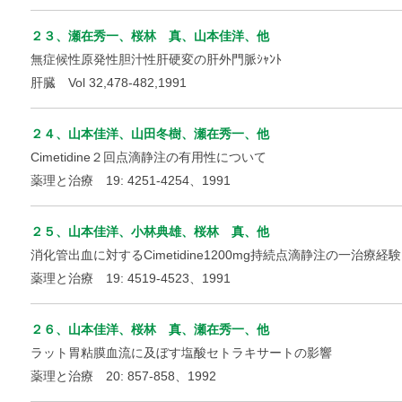
２３、瀬在秀一、桜林 真、山本佳洋、他
無症候性原発性胆汁性肝硬変の肝外門脈ｼｬﾝﾄ
肝臓 Vol 32,478-482,1991
２４、山本佳洋、山田冬樹、瀬在秀一、他
Cimetidine２回点滴静注の有用性について
薬理と治療 19: 4251-4254、1991
２５、山本佳洋、小林典雄、桜林 真、他
消化管出血に対するCimetidine1200mg持続点滴静注の一治療経験
薬理と治療 19: 4519-4523、1991
２６、山本佳洋、桜林 真、瀬在秀一、他
ラット胃粘膜血流に及ぼす塩酸セトラキサートの影響
薬理と治療 20: 857-858、1992