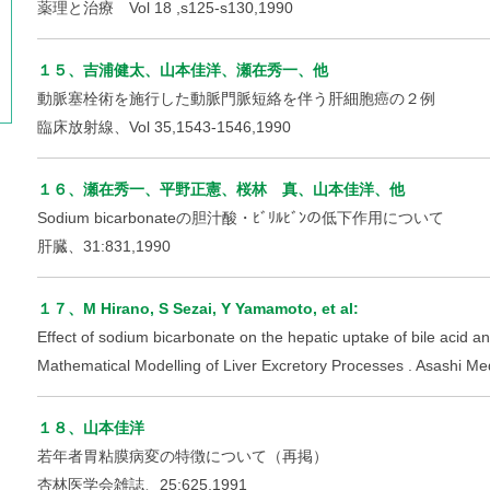
薬理と治療 Vol 18 ,s125-s130,1990
１５、吉浦健太、山本佳洋、瀬在秀一、他
動脈塞栓術を施行した動脈門脈短絡を伴う肝細胞癌の２例
臨床放射線、Vol 35,1543-1546,1990
１６、瀬在秀一、平野正憲、桜林 真、山本佳洋、他
Sodium bicarbonateの胆汁酸・ﾋﾞﾘﾙﾋﾞﾝの低下作用について
肝臓、31:831,1990
１７、M Hirano, S Sezai, Y Yamamoto, et al:
Effect of sodium bicarbonate on the hepatic uptake of bile acid and 
Mathematical Modelling of Liver Excretory Processes . Asashi M
１８、山本佳洋
若年者胃粘膜病変の特徴について（再掲）
杏林医学会雑誌、25:625,1991