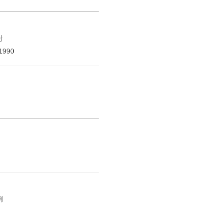
討
990
例