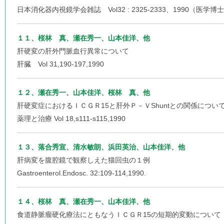
日本消化器内視鏡学会雑誌 Vol32 : 2325-2333、1990（医学博
１１、桜林 真、瀬在秀一、山本佳洋、他
肝硬変の肝外門脈血行異常について
肝臓 Vol 31,190-197,1990
１２、瀬在秀一、山本佳洋、桜林 真、他
肝硬変症におけるＩＣＧＲ15と肝外Ｐ－ＶShuntとの関係につい
薬理と治療 Vol 18,s111-s115,1990
１３、落合秀宣、清水敏朗、浜田英治、山本佳洋、他
肝病変を腹腔鏡で観察しえた猫回虫の１例
Gastroenterol.Endosc. 32:109-114,1990.
１４、桜林 真、瀬在秀一、山本佳洋、他
食道静脈瘤硬化療法にともなうＩＣＧＲ15の短期的変動について