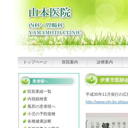
トップページ
医院案内
診療案内
伊東市医師
患者様へ
院長業績一覧
平成30年11月発行の
内視鏡検査
http://www.city.ito.shi
風邪の患者様へ
小児の予防接種
各種健康診断