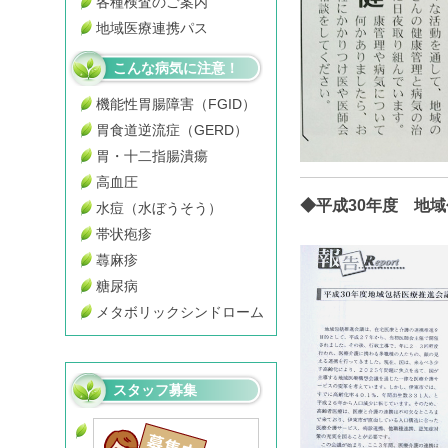
各種検査のご案内
地域医療連携パス
こんな病気に注意！
機能性胃腸障害（FGID）
胃食道逆流症（GERD）
胃・十二指腸潰瘍
高血圧
◆平成30年度 地
水痘（水ぼうそう）
帯状疱疹
蕁麻疹
糖尿病
メタボリックシンドローム
スタッフ募集